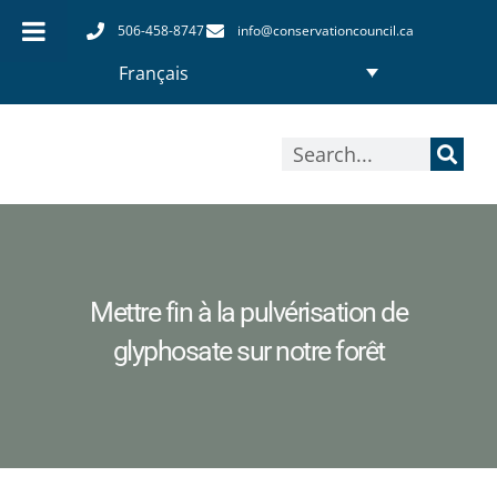
Aller
506-458-8747
info@conservationcouncil.ca
au
Français
contenu
Rechercher
Mettre fin à la pulvérisation de
glyphosate sur notre forêt