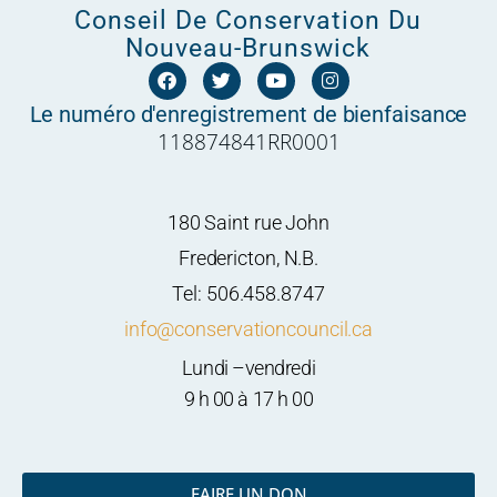
Conseil De Conservation Du
Nouveau-Brunswick
F
T
Y
I
a
w
o
n
c
i
u
s
Le numéro d'enregistrement de bienfaisance
e
t
t
t
118874841RR0001
b
t
u
a
o
e
b
g
o
r
e
r
k
a
m
180 Saint rue John
Fredericton, N.B.
Tel: 506.458.8747
info@conservationcouncil.ca
Lundi –vendredi
9 h 00 à 17 h 00
FAIRE UN DON