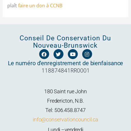
plaît
faire un don à CCNB
Conseil De Conservation Du
Nouveau-Brunswick
F
T
Y
I
a
w
o
n
c
i
u
s
Le numéro d'enregistrement de bienfaisance
e
t
t
t
118874841RR0001
b
t
u
a
o
e
b
g
o
r
e
r
k
a
m
180 Saint rue John
Fredericton, N.B.
Tel: 506.458.8747
info@conservationcouncil.ca
Lundi –vendredi