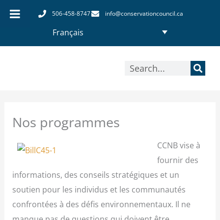
Aller
506-458-8747
info@conservationcouncil.ca
au
Français
contenu
Rechercher
Nos programmes
CCNB vise à
fournir des
informations, des conseils stratégiques et un
soutien pour les individus et les communautés
confrontées à des défis environnementaux. Il ne
manque pas de questions qui doivent être