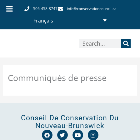
Aller
506-458-8747
info@conservationcouncil.ca
au
Français
contenu
Rechercher
Communiqués de presse
Conseil De Conservation Du
Nouveau-Brunswick
F
T
Y
I
a
w
o
n