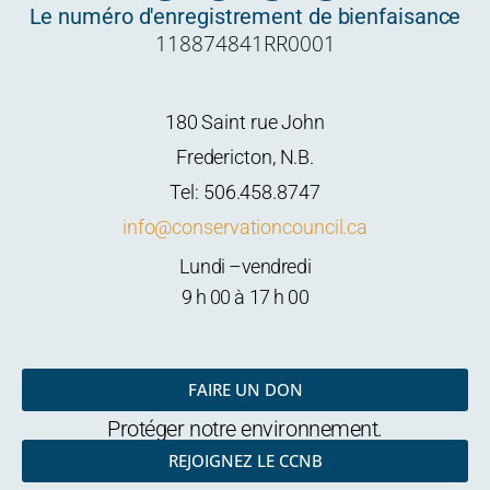
c
i
u
s
Le numéro d'enregistrement de bienfaisance
e
t
t
t
118874841RR0001
b
t
u
a
o
e
b
g
o
r
e
r
k
a
m
180 Saint rue John
Fredericton, N.B.
Tel: 506.458.8747
info@conservationcouncil.ca
Lundi –vendredi
9 h 00 à 17 h 00
FAIRE UN DON
Protéger notre environnement.
REJOIGNEZ LE CCNB