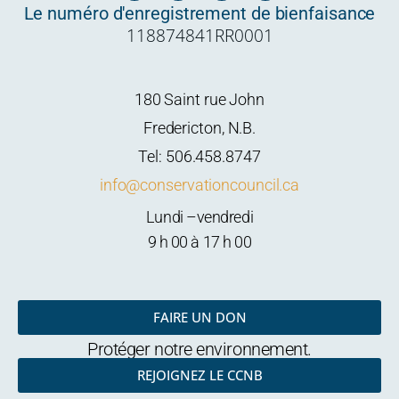
c
i
u
s
Le numéro d'enregistrement de bienfaisance
e
t
t
t
118874841RR0001
b
t
u
a
o
e
b
g
o
r
e
r
k
a
m
180 Saint rue John
Fredericton, N.B.
Tel: 506.458.8747
info@conservationcouncil.ca
Lundi –vendredi
9 h 00 à 17 h 00
FAIRE UN DON
Protéger notre environnement.
REJOIGNEZ LE CCNB