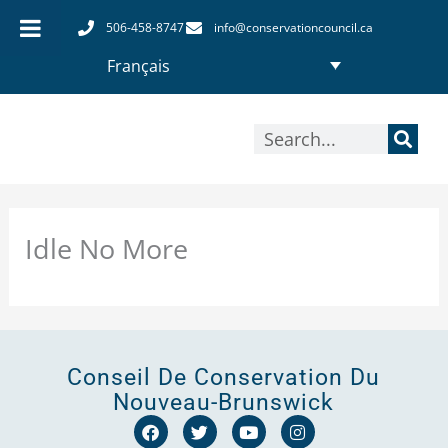
Aller
506-458-8747
info@conservationcouncil.ca
au
Français
contenu
Rechercher
Idle No More
Conseil De Conservation Du
Nouveau-Brunswick
F
T
Y
I
a
w
o
n