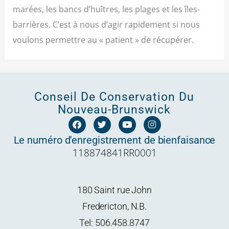
marées, les bancs d’huîtres, les plages et les îles-
barrières. C’est à nous d’agir rapidement si nous
voulons permettre au « patient » de récupérer.
Conseil De Conservation Du
Nouveau-Brunswick
F
T
Y
I
a
w
o
n
c
i
u
s
Le numéro d'enregistrement de bienfaisance
e
t
t
t
118874841RR0001
b
t
u
a
o
e
b
g
o
r
e
r
k
a
m
180 Saint rue John
Fredericton, N.B.
Tel: 506.458.8747