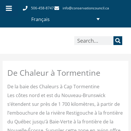
Aller
506-458-8747
info@conservationcouncil.ca
au
Français
contenu
Rechercher
De Chaleur à Tormentine
De la baie des Chaleurs à Cap Tormentine
Les côtes nord et est du Nouveau-Brunswick
s’étendent sur près de 1 700 kilomètres, à partir de
l’embouchure de la rivière Restigouche à la frontière
du Québec jusqu’à Baie-Verte à la frontière de la
Nouvelle-Écosse. Survoler cette zone en avion offre