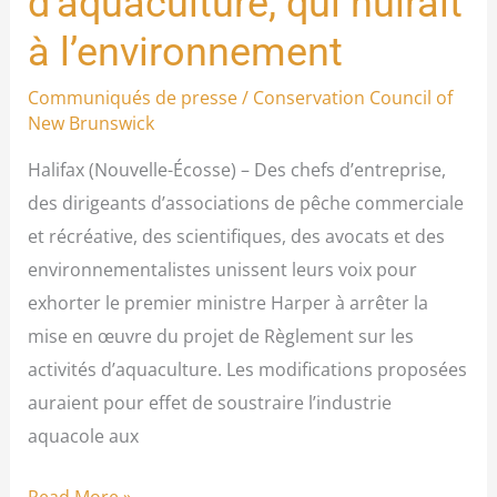
d’aquaculture, qui nuirait
stopper
à l’environnement
le
projet
Communiqués de presse
/
Conservation Council of
de
New Brunswick
Règlement
Halifax (Nouvelle-Écosse) – Des chefs d’entreprise,
sur
des dirigeants d’associations de pêche commerciale
les
et récréative, des scientifiques, des avocats et des
activités
environnementalistes unissent leurs voix pour
d’aquaculture,
exhorter le premier ministre Harper à arrêter la
qui
mise en œuvre du projet de Règlement sur les
nuirait
activités d’aquaculture. Les modifications proposées
à
auraient pour effet de soustraire l’industrie
l’environnement
aquacole aux
Read More »