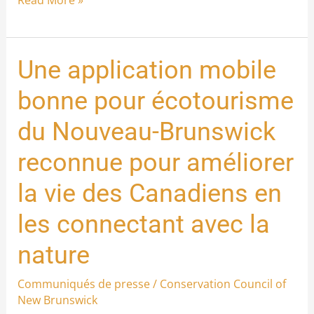
Une application mobile
Une
application
bonne pour écotourisme
mobile
du Nouveau-Brunswick
bonne
pour
reconnue pour améliorer
écotourisme
la vie des Canadiens en
du
Nouveau-
les connectant avec la
Brunswick
nature
reconnue
pour
Communiqués de presse
/
Conservation Council of
améliorer
New Brunswick