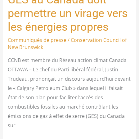
d’assurance-
permettre un virage vers
maladie
pour
les énergies propres
lutter
Communiqués de presse
/
Conservation Council of
contre
New Brunswick
les
GES
CCNB est membre du Réseau action climat Canada
au
OTTAWA – Le chef du Parti libéral fédéral, Justin
Canada
Trudeau, prononçait un discours aujourd’hui devant
doit
le « Calgary Petroleum Club » dans lequel il faisait
permettre
état de son plan pour faciliter l’accès des
un
combustibles fossiles au marché contrôlant les
virage
émissions de gaz à effet de serre (GES) du Canada
vers
sur
les