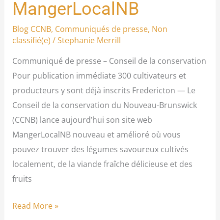
MangerLocalNB
lance
son
Blog CCNB
,
Communiqués de presse
,
Non
classifié(e)
/
Stephanie Merrill
site
web
Communiqué de presse – Conseil de la conservation
modernisé
Pour publication immédiate 300 cultivateurs et
MangerLocalNB
producteurs y sont déjà inscrits Fredericton — Le
Conseil de la conservation du Nouveau-Brunswick
(CCNB) lance aujourd’hui son site web
MangerLocalNB nouveau et amélioré où vous
pouvez trouver des légumes savoureux cultivés
localement, de la viande fraîche délicieuse et des
fruits
Read More »