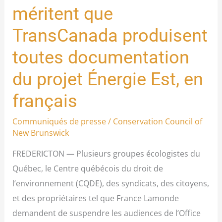
méritent que
Nouveau-
Brunswick
TransCanada produisent
méritent
toutes documentation
que
TransCanada
du projet Énergie Est, en
produisent
français
toutes
documentation
Communiqués de presse
/
Conservation Council of
du
New Brunswick
projet
FREDERICTON — Plusieurs groupes écologistes du
Énergie
Québec, le Centre québécois du droit de
Est,
l’environnement (CQDE), des syndicats, des citoyens,
en
et des propriétaires tel que France Lamonde
français
demandent de suspendre les audiences de l’Office