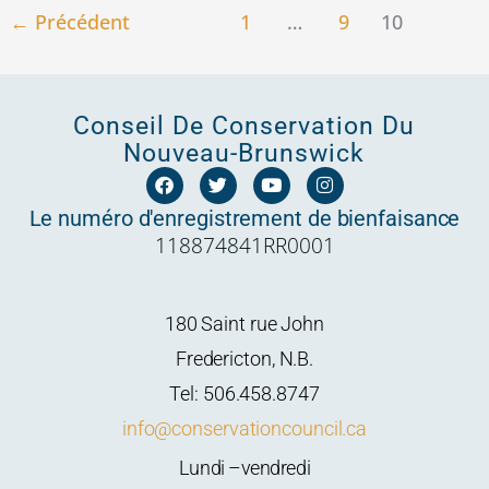
←
Précédent
1
…
9
10
Conseil De Conservation Du
Nouveau-Brunswick
F
T
Y
I
a
w
o
n
c
i
u
s
Le numéro d'enregistrement de bienfaisance
e
t
t
t
118874841RR0001
b
t
u
a
o
e
b
g
o
r
e
r
k
a
m
180 Saint rue John
Fredericton, N.B.
Tel: 506.458.8747
info@conservationcouncil.ca
Lundi –vendredi