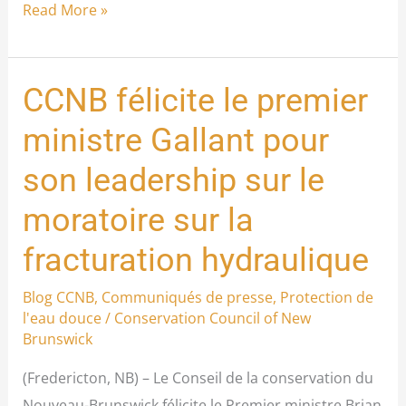
Read More »
énergies
propres
CCNB félicite le premier
CCNB
félicite
ministre Gallant pour
le
son leadership sur le
premier
ministre
moratoire sur la
Gallant
fracturation hydraulique
pour
son
Blog CCNB
,
Communiqués de presse
,
Protection de
leadership
l'eau douce
/
Conservation Council of New
sur
Brunswick
le
(Fredericton, NB) – Le Conseil de la conservation du
moratoire
Nouveau-Brunswick félicite le Premier ministre Brian