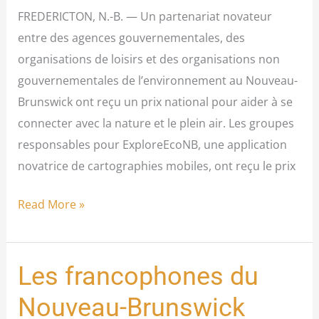
la
FREDERICTON, N.-B. — Un partenariat novateur
vie
entre des agences gouvernementales, des
des
organisations de loisirs et des organisations non
Canadiens
gouvernementales de l’environnement au Nouveau-
en
Brunswick ont reçu un prix national pour aider à se
les
connecter avec la nature et le plein air. Les groupes
connectant
responsables pour ExploreEcoNB, une application
avec
novatrice de cartographies mobiles, ont reçu le prix
la
nature
Read More »
Les francophones du
Les
francophones
Nouveau-Brunswick
du