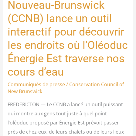
Nouveau-Brunswick
les
endroits
(CCNB) lance un outil
où
interactif pour découvrir
l’Oléoduc
les endroits où l’Oléoduc
Énergie
Est
Énergie Est traverse nos
traverse
cours d’eau
nos
cours
Communiqués de presse
/
Conservation Council of
d’eau
New Brunswick
FREDERICTON — Le CCNB a lancé un outil puissant
qui montre aux gens tout juste à quel point
l’oléoduc proposé par Énergie Est prévoit passer
près de chez-eux, de leurs chalets ou de leurs lieux