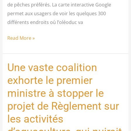
de pêches préférés. La carte interactive Google
permet aux usagers de voir les quelques 300
différents endroits où l’oléoduc va
Read More »
Une vaste coalition
Une
vaste
exhorte le premier
coalition
ministre à stopper le
exhorte
le
projet de Règlement sur
premier
les activités
ministre
à