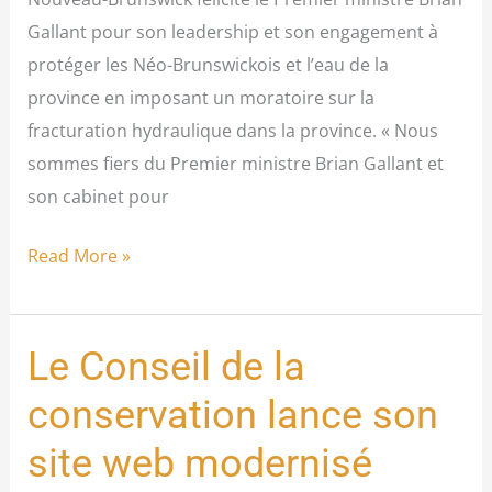
sur
Gallant pour son leadership et son engagement à
la
protéger les Néo-Brunswickois et l’eau de la
fracturation
province en imposant un moratoire sur la
hydraulique
fracturation hydraulique dans la province. « Nous
sommes fiers du Premier ministre Brian Gallant et
son cabinet pour
Read More »
Le Conseil de la
Le
Conseil
conservation lance son
de
site web modernisé
la
conservation