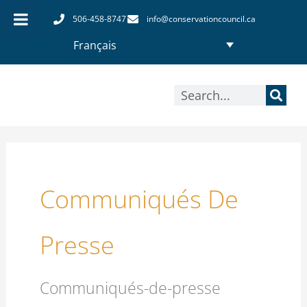
Aller
506-458-8747
info@conservationcouncil.ca
au
Français
contenu
Rechercher
Communiqués De
Presse
Communiqués-de-presse