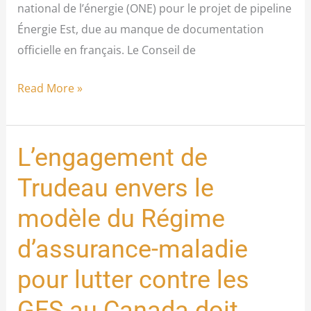
national de l’énergie (ONE) pour le projet de pipeline
Énergie Est, due au manque de documentation
officielle en français. Le Conseil de
Read More »
L’engagement de
L’engagement
de
Trudeau envers le
Trudeau
modèle du Régime
envers
le
d’assurance-maladie
modèle
pour lutter contre les
du
Régime
GES au Canada doit